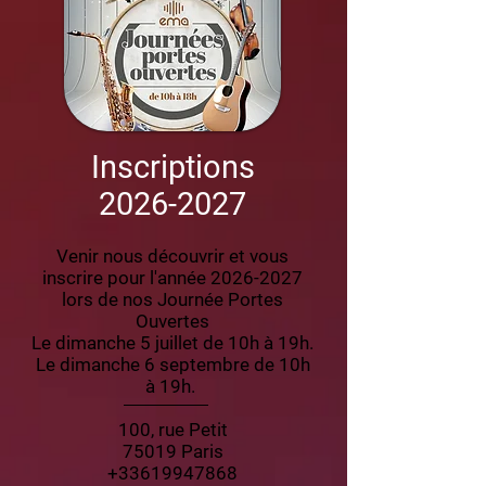
Inscriptions
2026-2027
Venir nous découvrir et vous
inscrire pour l'année
2026-2027
lors de nos Journée Portes
Ouvertes
Le dimanche 5 juillet de 10h à 19h.
Le dimanche 6 septembre de 10h
à 19h.
100, rue Petit
75019 Paris
+33619947868