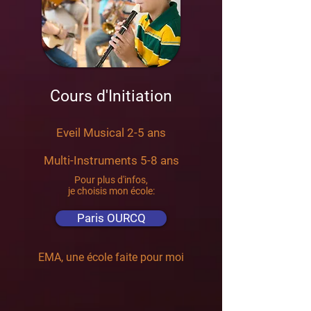
Cours d'Initiation
Eveil Musical 2-5 ans
Multi-Instruments 5-8 ans
Pour plus d'infos,
je choisis mon école:
Paris OURCQ
EMA, une école faite pour moi