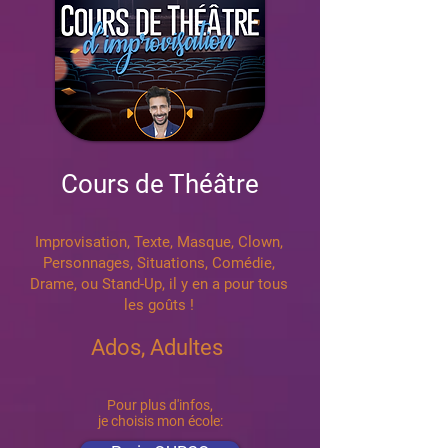
Cours de Théâtre
Improvisation, Texte, Masque, Clown,
Personnages, Situations, Comédie,
Drame, ou Stand-Up, il y en a pour tous
les goûts !
Ados, Adultes
Pour plus d'infos,
je choisis mon école: