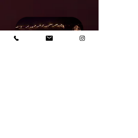
Ateliers Jazz Pop Rock
ROCK, POP, FUNK, SOUL, JAZZ,
CHANSON FRANCAISE, créez votre
répertoire, jouez en groupe,
et montez sur scène avec les Ateliers
des Musiciens de l'EMA.