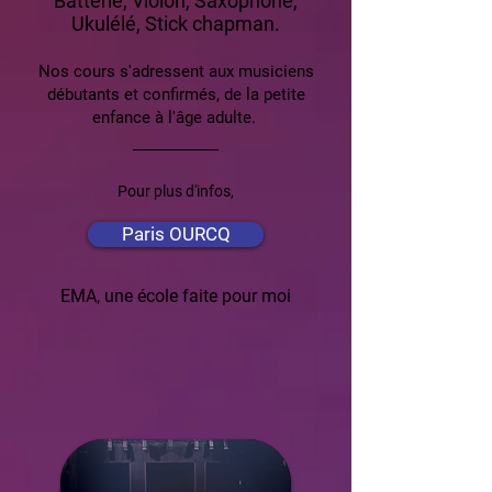
Batterie, Violon, Saxophone,
Ukulélé, Stick chapman.
Nos cours s'adressent aux musiciens
débutants et confirmés, de la petite
enfance à l'âge adulte.
Pour plus d'infos,
Paris OURCQ
EMA, une école faite pour moi