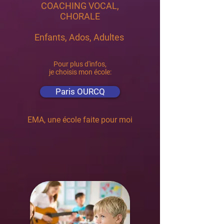
COACHING VOCAL,
CHORALE
Enfants, Ados, Adultes
Pour plus d'infos,
je choisis mon école:
Paris OURCQ
EMA, une école faite pour moi