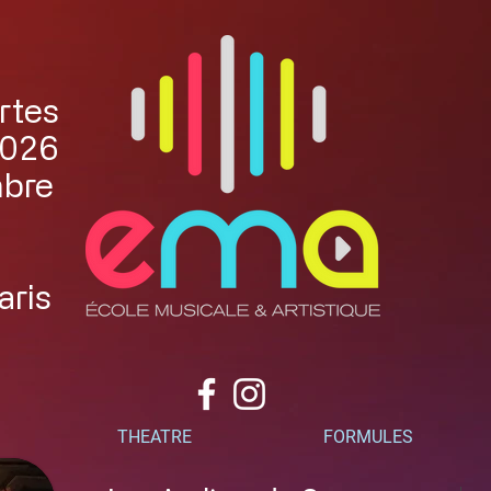
rtes
2026
mbre
aris
THEATRE
FORMULES