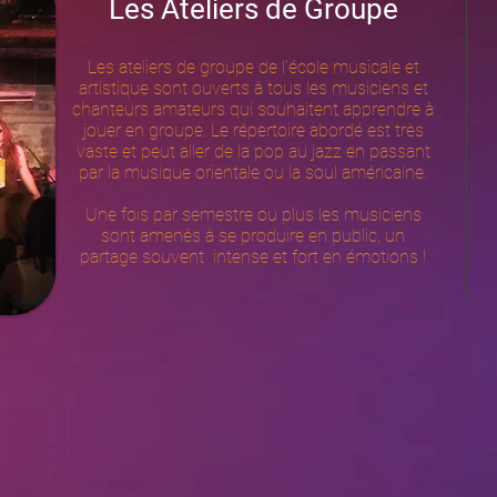
Les Ateliers de Groupe
Les ateliers de groupe de l'école musicale et
artistique sont ouverts à tous les musiciens et
chanteurs amateurs qui souhaitent apprendre à
jouer en groupe. Le répertoire abordé est très
vaste et peut aller de la pop au jazz en passant
par la musique orientale ou la soul américaine.
Une fois par semestre ou plus les musiciens
sont amenés à se produire en public, un
partage souvent intense et fort en émotions !