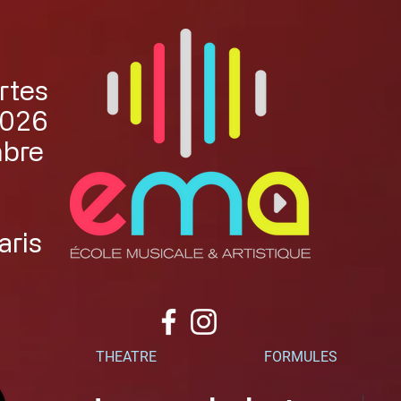
rtes
2026
mbre
aris
THEATRE
FORMULES