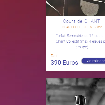
Cours de CHANT
ENFANT COLLECTIF 6-12 ans
Forfait Semestriel de 15 cours
Chant Collectif (max 4 élèves 
groupe).
Tarif:
Je m'inscr
390 Euros