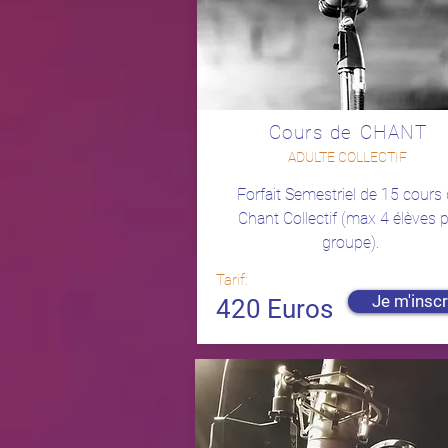
Cours de CHANT
ADULTE COLLECTIF
Forfait Semestriel de 15 cours
Chant Collectif (max 4 élèves 
groupe).
Tarif:
Je m'inscr
420 Euros