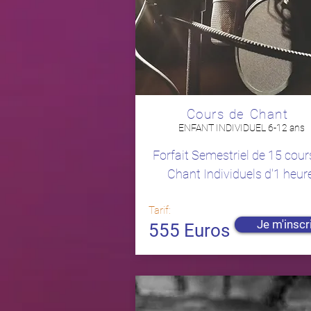
Cours de Chant
ENFANT INDIVIDUEL 6-12 ans
Forfait Semestriel de 15 cour
Chant Individuels d'1 heure
Tarif:
Je m'inscr
555 Euros