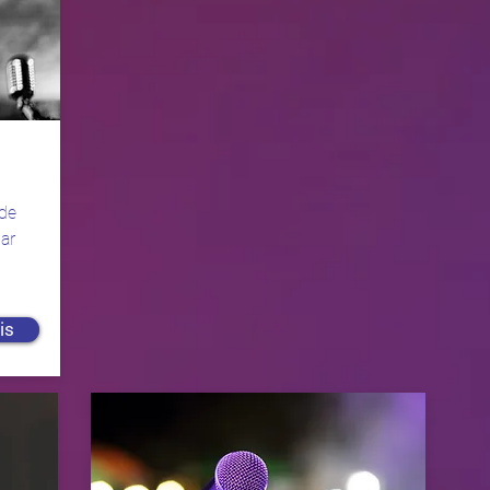
 de
par
is