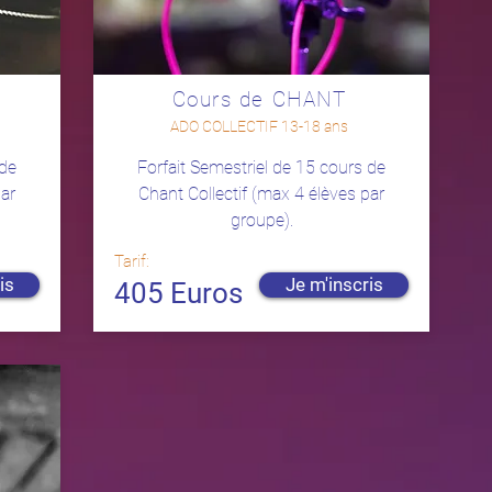
Cours de CHANT
ADO COLLECTIF 13-18 ans
 de
Forfait Semestriel de 15 cours de
par
Chant Collectif (max 4 élèves par
groupe).
Tarif:
is
Je m'inscris
405 Euros