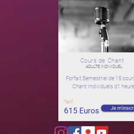
Cours de Chant
ADULTE INDIVIDUEL
Forfait Semestriel de 15 cour
Chant Individuels d1 heure
Tarif:
Je m'inscr
615 Euros