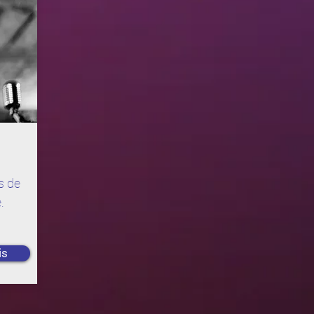
s de
.
is