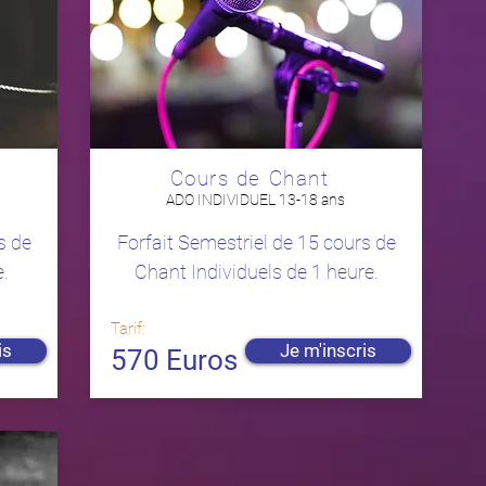
Cours de Chant
ADO INDIVIDUEL 13-18 ans
s de
Forfait Semestriel de 15 cours de
.
Chant Individuels de 1 heure.
Tarif:
is
Je m'inscris
570 Euros