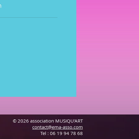
n
© 2026 association MUSIQU'ART
contact@ema-asso.com
Tel : 06 19 94 78 68