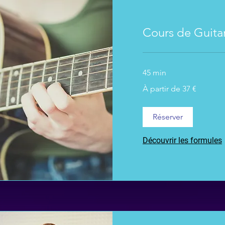
Cours de Guita
45 min
À
À partir de 37 €
partir
de
37
euros
Réserver
Découvrir les formules