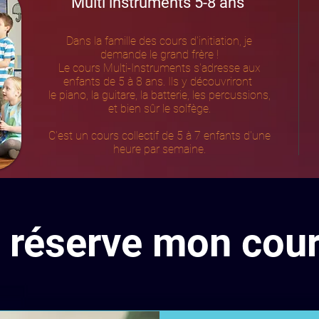
Multi instruments
5-8 ans
Dans la famille des cours d'initiation, je
demande le grand frère !
Le cours Multi-Instruments s'adresse aux
enfants de 5 à 8 ans. Ils y découvriront
le piano, la guitare, la batterie, les percussions,
et bien sûr le solfège.
C'est un cours collectif de 5 à 7 enfants d'une
heure par semaine.
 réserve mon cour