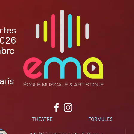
rtes
2026
mbre
aris
THEATRE
FORMULES