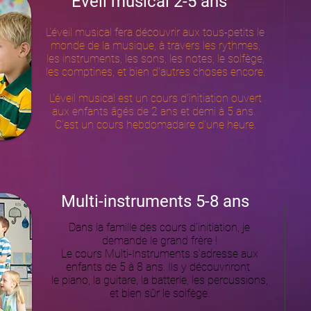
Eveil musical 2-5 ans
L'éveil musical fera découvrir aux tous-petits le
monde de la musique, à travers les rythmes,
les instruments, les sons, les notes, le solfège,
les comptines, et bien d'autres choses encore.
L'éveil musical est un cours d'initiation ouvert
aux enfants âgés de 2 ans et demi à 5 ans. ​
C'est un cours hebdomadaire d'une heure.
Multi-instruments 5-8 ans
Dans la famille des cours d'initiation, je
demande le grand frère !
Le cours Multi-Instruments s'adresse aux
enfants de 5 à 8 ans. Ils y découvriront
le piano, la guitare, la batterie, les percussions,
et bien sûr le solfège.