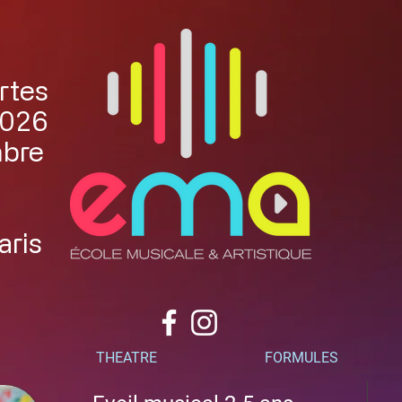
rtes
2026
mbre
aris
THEATRE
FORMULES