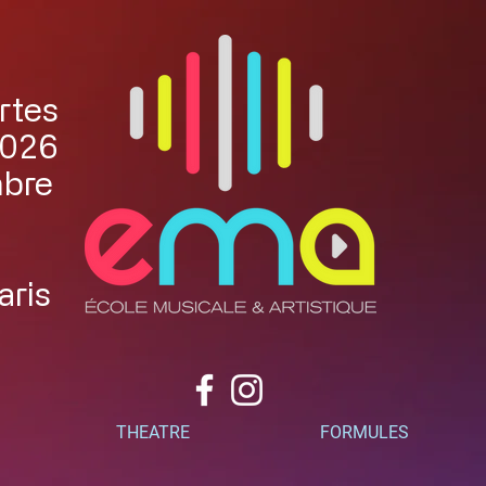
rtes
2026
mbre
aris
THEATRE
FORMULES