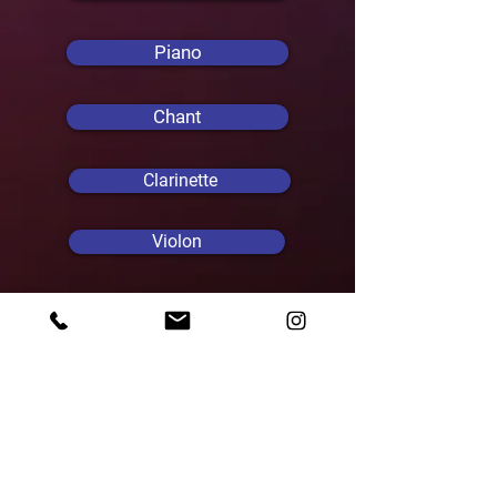
Piano
Chant
Clarinette
Violon
Initiation
Eveil musical
Eveil Danse 4-6 ans
Multi-instruments