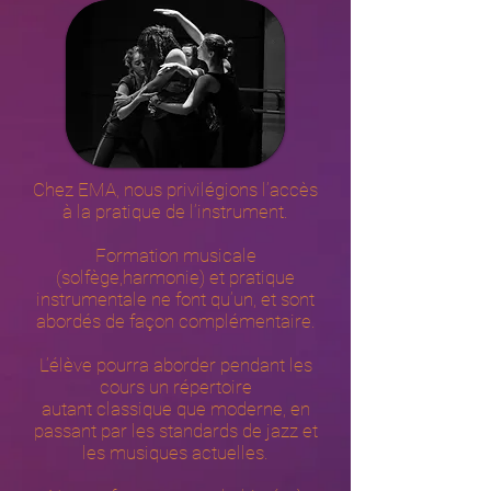
Chez EMA, nous privilégions l’accès
à la pratique de l’instrument.
Formation musicale
(solfège,harmonie) et pratique
instrumentale ne font qu’un, et sont
abordés de façon complémentaire.
L’élève pourra aborder pendant les
cours un répertoire
autant classique que moderne, en
passant par les standards de jazz et
les musiques actuelles.