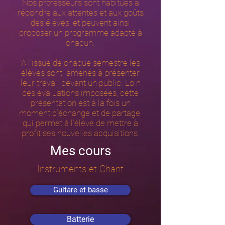
Nos professeurs sont habitués à
répondre aux attentes et aux goûts
des élèves, et peuvent ainsi
proposer un programme adapté à
chacun.
A l’issue de chaque semestre les
élèves sont amenés à présenter
leur travail devant un public. Loin
des évaluations imposées, cette
présentation est à la fois un
moment d’échange et de partage,
qui permet à l’élève de mettre à
profit ses nouvelles acquisitions.
Mes cours
Instruments et Chant
Guitare et basse
Batterie