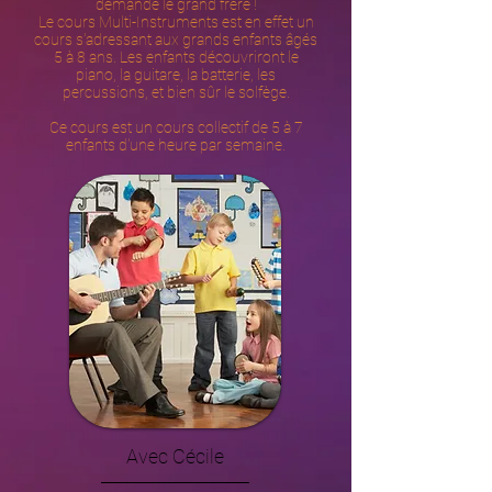
demande le grand frère !
Le cours Multi-Instruments est en effet un
cours s'adressant aux grands enfants âgés
5 à 8 ans. Les enfants découvriront le
piano, la guitare, la batterie, les
percussions, et bien sûr le solfège.
Ce cours est un cours collectif de 5 à 7
enfants d'une heure par semaine.
Avec Cécile