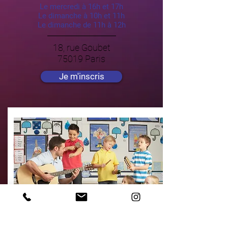
Le mercredi à 16h et 17h
Le dimanche à 10h et 11h
Le dimanche de 11h à 12h
18, rue Goubet
75019 Paris
Je m'inscris