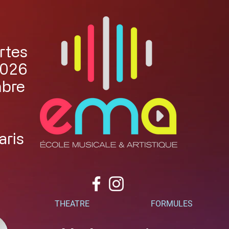
rtes
2026
mbre
aris
THEATRE
FORMULES