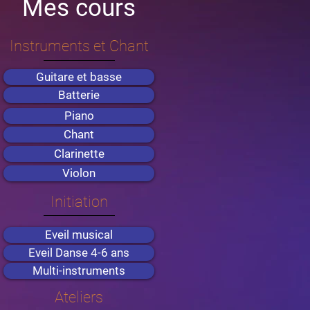
Mes cours
Instruments et Chant
Guitare et basse
Batterie
Piano
Chant
Clarinette
Violon
Initiation
Eveil musical
Eveil Danse 4-6 ans
Multi-instruments
Ateliers