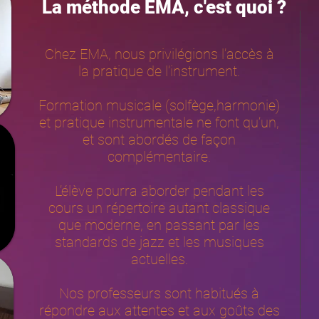
La méthode EMA, c'est quoi ?
Chez EMA, nous privilégions l’accès à
la pratique de l’instrument.
Formation musicale (solfège,harmonie)
et pratique instrumentale ne font qu’un,
et sont abordés de façon
complémentaire.
L’élève pourra aborder pendant les
cours un répertoire autant classique
que moderne, en passant par les
standards de jazz et les musiques
actuelles.
Nos professeurs sont habitués à
répondre aux attentes et aux goûts des