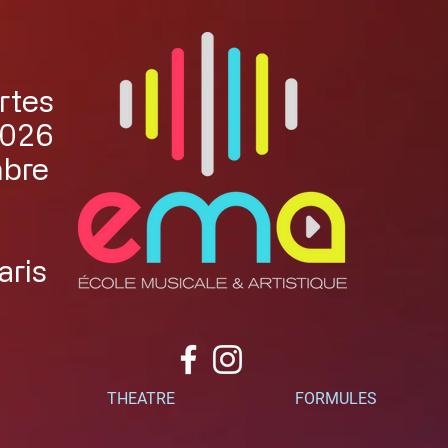
rtes
2026
mbre
aris
THEATRE
FORMULES