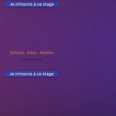
Je m'inscris à ce stage
Enfants - Ados - Adultes
Je m'inscris à ce stage