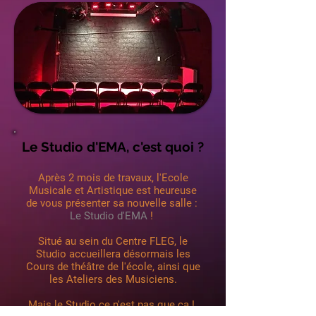
Le Studio d'EMA, c'est quoi ?
Après 2 mois de travaux, l'Ecole
Musicale et Artistique est heureuse
de vous présenter sa nouvelle salle :
Le Studio d'EMA
!
Situé au sein du Centre FLEG, le
Studio accueillera désormais les
Cours de théâtre de l'école, ainsi que
les Ateliers des Musiciens.
Mais le Studio ce n'est pas que ça !