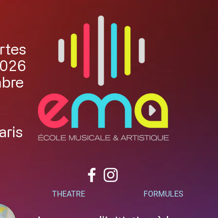
rtes
2026
mbre
aris
THEATRE
FORMULES