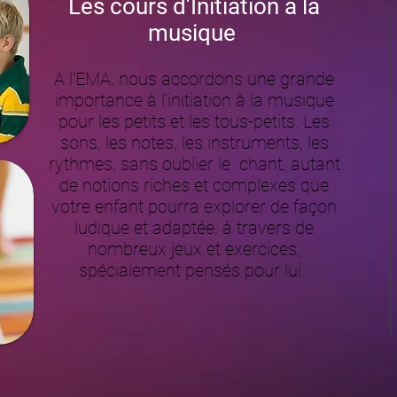
Les cours d'Initiation à la
musique
A l'EMA, nous accordons une grande
importance à l'initiation à la musique
pour les petits et les tous-petits. Les
sons, les notes, les instruments, les
rythmes, sans oublier le chant, autant
de notions riches et complexes que
votre enfant pourra explorer de façon
ludique et adaptée, à travers de
nombreux jeux et exercices,
spécialement pensés pour lui.